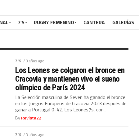
de rumbo con el 7’s
inde de Ignacio Martín
NAL
7’S
RUGBY FEMENINO
CANTERA
GALERÍAS
tín y la selección de 7’s femenina separan sus
rraz con un comunicado oficial: La Dirección...
7'S
/ 3 años ago
Los Leones se colgaron el bronce en
Cracovia y mantienen vivo el sueño
olímpico de París 2024
La Selección masculina de Seven ha ganado el bronce
en los Juegos Europeos de Cracovia 2023 después de
ganar a Portugal 0-42. Los Leones7s, con...
By
Revista22
7'S
/ 3 años ago