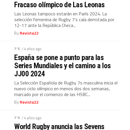
Fracaso olímpico de Las Leonas
Las Leonas tampoco estarán en París 2024. La
selección femenina de Rugby 7’s caía derrotada por
12-17 ante la República Checa...
By
Revista22
7'S
/ 4 años ago
España se pone a punto para las
Series Mundiales y el camino a los
JJ00 2024
La Selección Española de Rugby 7s masculina inicia el
nuevo ciclo olímpico en menos dos dos semanas,
marcado por el comienzo de las HSBC...
By
Revista22
7'S
/ 4 años ago
World Rugby anuncia las Sevens