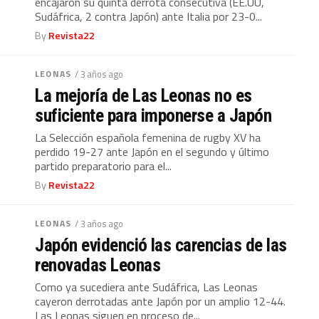
encajaron su quinta derrota consecutiva (EE.UU,
Sudáfrica, 2 contra Japón) ante Italia por 23-0...
By
Revista22
LEONAS
/ 3 años ago
La mejoría de Las Leonas no es
suficiente para imponerse a Japón
La Selección española femenina de rugby XV ha
perdido 19-27 ante Japón en el segundo y último
partido preparatorio para el...
By
Revista22
LEONAS
/ 3 años ago
Japón evidenció las carencias de las
renovadas Leonas
Como ya sucediera ante Sudáfrica, Las Leonas
cayeron derrotadas ante Japón por un amplio 12-44.
Las Leonas siguen en proceso de...