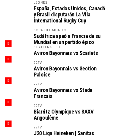
LEONES
España, Estados Unidos, Canadá
y Brasil disputarán La Vila
International Rugby Cup
COPA DEL MUNDO
Sudáfrica apeó a Francia de su
Mundial en un partido épico
CHALLENGE CUP
Aviron Bayonnais vs Scarlets
22TV
Aviron Bayonnais vs Section
Paloise
22TV
Aviron Bayonnais vs Stade
Francais
22TV
Biarritz Olympique vs SAXV
Angoulême
22TV
J20 Liga Heineken | Sanitas