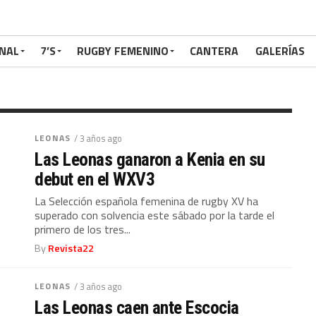
atalla ante Fiyi y es
r del WXV3
NAL
7’S
RUGBY FEMENINO
CANTERA
GALERÍAS
by XV ha logrado su segunda victoria en el nuevo
ld Rugby y se sitúan en lo más...
LEONAS
/ 3 años ago
Las Leonas ganaron a Kenia en su
debut en el WXV3
La Selección española femenina de rugby XV ha
superado con solvencia este sábado por la tarde el
primero de los tres...
By
Revista22
LEONAS
/ 3 años ago
Las Leonas caen ante Escocia