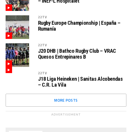
– INEF-L’Hospitalet
22TV
Rugby Europe Championship | España –
Rumanía
22TV
J20 DHB | Bathco Rugby Club – VRAC
Quesos Entrepinares B
22TV
J18 Liga Heineken | Sanitas Alcobendas
– C.R. La Vila
MORE POSTS
ADVERTISEMENT