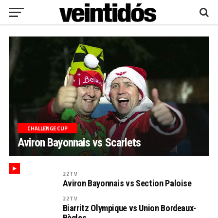
CHALLENGE CUP
Aviron Bayonnais vs Scarlets
22TV
Aviron Bayonnais vs Section Paloise
22TV
Biarritz Olympique vs Union Bordeaux-
Bègles