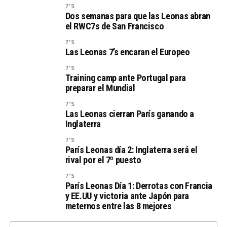
7'S
Dos semanas para que las Leonas abran
el RWC7s de San Francisco
7'S
Las Leonas 7’s encaran el Europeo
7'S
Training camp ante Portugal para
preparar el Mundial
7'S
Las Leonas cierran París ganando a
Inglaterra
7'S
París Leonas día 2: Inglaterra será el
rival por el 7º puesto
7'S
París Leonas Día 1: Derrotas con Francia
y EE.UU y victoria ante Japón para
meternos entre las 8 mejores