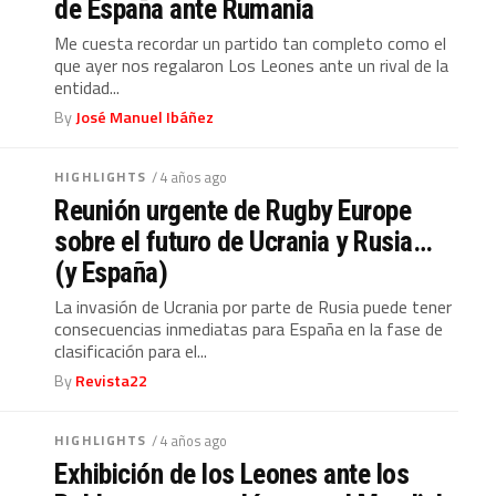
de España ante Rumania
Me cuesta recordar un partido tan completo como el
que ayer nos regalaron Los Leones ante un rival de la
entidad...
By
José Manuel Ibáñez
HIGHLIGHTS
/ 4 años ago
Reunión urgente de Rugby Europe
sobre el futuro de Ucrania y Rusia…
(y España)
La invasión de Ucrania por parte de Rusia puede tener
consecuencias inmediatas para España en la fase de
clasificación para el...
By
Revista22
HIGHLIGHTS
/ 4 años ago
Exhibición de los Leones ante los