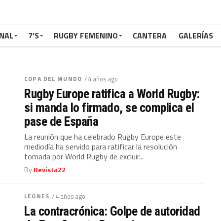
NAL
7’S
RUGBY FEMENINO
CANTERA
GALERÍAS
COPA DEL MUNDO
/ 4 años ago
Rugby Europe ratifica a World Rugby:
si manda lo firmado, se complica el
pase de España
La reunión que ha celebrado Rugby Europe este
mediodía ha servido para ratificar la resolución
tomada por World Rugby de excluir...
By
Revista22
LEONES
/ 4 años ago
La contracrónica: Golpe de autoridad