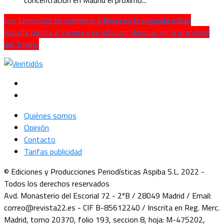
Los Leoncitos se comieron a Kenia en la segunda mitad
España tumba a Samoa y se cita con Uruguay en la gran final
del Trophy
Quiénes somos
Opinión
Contacto
Tarifas publicidad
© Ediciones y Producciones Periodísticas Aspiba S.L. 2022 -
Todos los derechos reservados
Avd. Monasterio del Escorial 72 - 2ºB / 28049 Madrid / Email:
correo@revista22.es - CIF B-85612240 / Inscrita en Reg. Merc.
Madrid, tomo 20370, folio 193, seccion 8, hoja: M-475202,