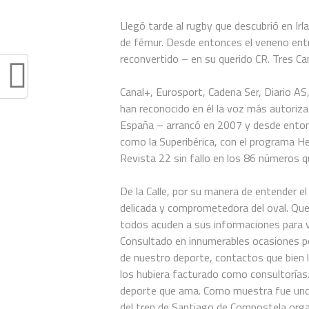
Llegó tarde al rugby que descubrió en I
de fémur. Desde entonces el veneno entr
reconvertido – en su querido CR. Tres Ca
Canal+, Eurosport, Cadena Ser, Diario AS
han reconocido en él la voz más autoriza
España – arrancó en 2007 y desde enton
como la Superibérica, con el programa H
Revista 22 sin fallo en los 86 números q
De la Calle, por su manera de entender e
delicada y comprometedora del oval. Quer
todos acuden a sus informaciones para v
Consultado en innumerables ocasiones po
de nuestro deporte, contactos que bien 
los hubiera facturado como consultorías. 
deporte que ama. Como muestra fue uno 
del tren de Santiago de Compostela orga