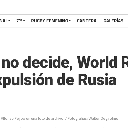
NAL
7’S
RUGBY FEMENINO
CANTERA
GALERÍAS
no decide, World 
xpulsión de Rusia
 Alfonso Feijoo en una foto de archivo. / Fotografías: Walter Degirolmo