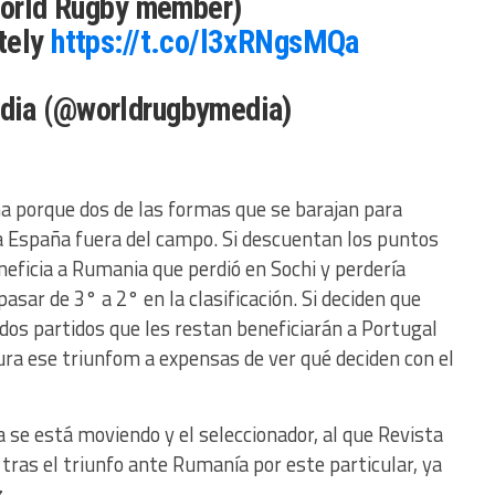
 World Rugby member)
tely
https://t.co/l3xRNgsMQa
dia (@worldrugbymedia)
ma porque dos de las formas que se barajan para
n a España fuera del campo. Si descuentan los puntos
neficia a Rumania que perdió en Sochi y perdería
asar de 3° a 2° en la clasificación. Si deciden que
 dos partidos que les restan beneficiarán a Portugal
ura ese triunfom a expensas de ver qué deciden con el
 se está moviendo y el seleccionador, al que Revista
 tras el triunfo ante Rumanía por este particular, ya
.