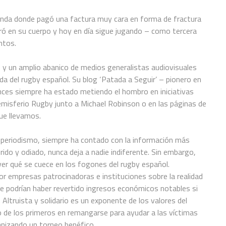
rlanda donde pagó una factura muy cara en forma de fractura
ó en su cuerpo y hoy en día sigue jugando – como tercera
ntos.
, y un amplio abanico de medios generalistas audiovisuales
da del rugby español. Su blog ‘Patada a Seguir’ – pionero en
ces siempre ha estado metiendo el hombro en iniciativas
emisferio Rugby junto a Michael Robinson o en las páginas de
ue llevamos.
l periodismo, siempre ha contado con la información más
ido y odiado, nunca deja a nadie indiferente. Sin embargo,
er qué se cuece en los fogones del rugby español.
r empresas patrocinadoras e instituciones sobre la realidad
le podrían haber revertido ingresos económicos notables si
Altruista y solidario es un exponente de los valores del
de los primeros en remangarse para ayudar a las víctimas
nizando un torneo benéfico.