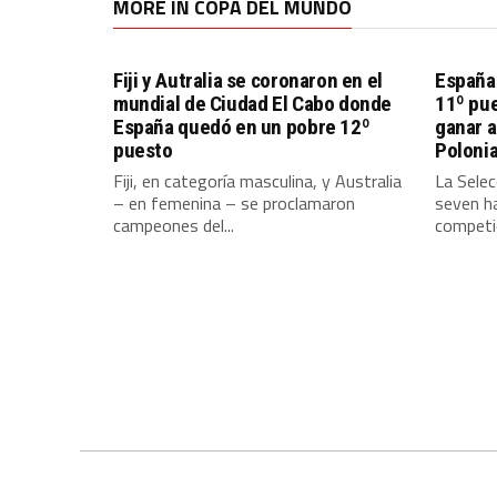
MORE IN COPA DEL MUNDO
Fiji y Autralia se coronaron en el
España 
mundial de Ciudad El Cabo donde
11º pue
España quedó en un pobre 12º
ganar 
puesto
Poloni
Fiji, en categoría masculina, y Australia
La Sele
– en femenina – se proclamaron
seven ha
campeones del...
competic