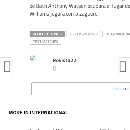
de Bath Anthony Watson ocupará el lugar de
Williams jugará como zaguero.
RELATED TOPICS
ALUN WYN JONES
INTERNACIONA
TEST MATCHES
Revista22
CLICK TO
MORE IN INTERNACIONAL