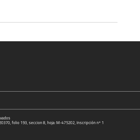
rvados
0370, folio 193, seccion 8, hoja: M-475202, Inscripción nº 1