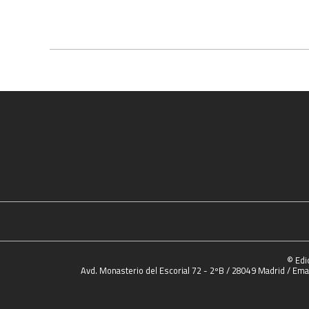
© Edi
Avd. Monasterio del Escorial 72 - 2ºB / 28049 Madrid / Emai