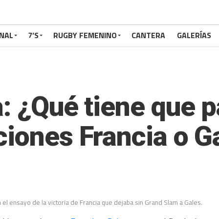
NAL
7’S
RUGBY FEMENINO
CANTERA
GALERÍAS
a: ¿Qué tiene que 
ciones Francia o G
 el ensayo de la victoria de Francia que dejaba sin Grand Slam a Gales.