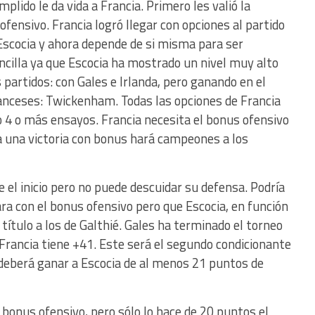
plido le da vida a Francia. Primero les valió la
ofensivo. Francia logró llegar con opciones al partido
Escocia y ahora depende de si misma para ser
cilla ya que Escocia ha mostrado un nivel muy alto
 partidos: con Gales e Irlanda, pero ganando en el
ranceses: Twickenham. Todas las opciones de Francia
 4 o más ensayos. Francia necesita el bonus ofensivo
 una victoria con bonus hará campeones a los
e el inicio pero no puede descuidar su defensa. Podría
ara con el bonus ofensivo pero que Escocia, en función
título a los de Galthié. Gales ha terminado el torneo
Francia tiene +41. Este será el segundo condicionante
 deberá ganar a Escocia de al menos 21 puntos de
 bonus ofensivo, pero sólo lo hace de 20 puntos el