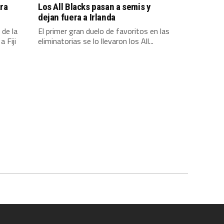
ara
Los All Blacks pasan a semis y
dejan fuera a Irlanda
 de la
El primer gran duelo de favoritos en las
 Fiji
eliminatorias se lo llevaron los All...