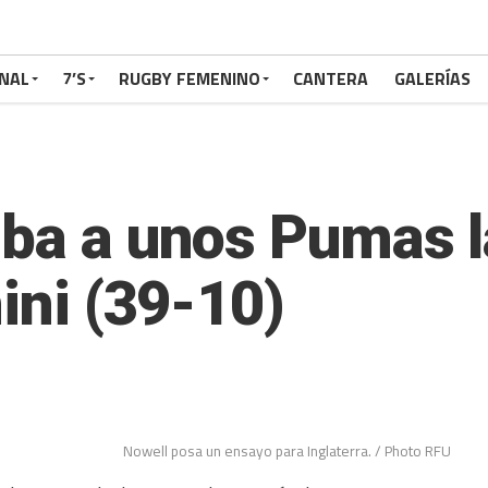
NAL
7’S
RUGBY FEMENINO
CANTERA
GALERÍAS
mba a unos Pumas l
nini (39-10)
Nowell posa un ensayo para Inglaterra. / Photo RFU