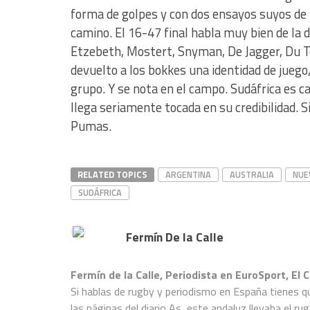
forma de golpes y con dos ensayos suyos de 
camino. El 16-47 final habla muy bien de la 
Etzebeth, Mostert, Snyman, De Jagger, Du 
devuelto a los bokkes una identidad de juego
grupo. Y se nota en el campo. Sudáfrica es ca
llega seriamente tocada en su credibilidad. S
Pumas.
RELATED TOPICS
ARGENTINA
AUSTRALIA
NUE
SUDÁFRICA
Fermín De la Calle
Fermín de la Calle, Periodista en EuroSport, El 
Si hablas de rugby y periodismo en España tienes qu
las páginas del diario As, este andaluz llevaba el ru