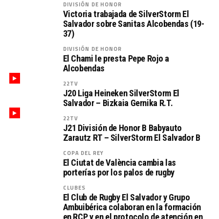
DIVISIÓN DE HONOR
Victoria trabajada de SilverStorm El
Salvador sobre Sanitas Alcobendas (19-
37)
DIVISIÓN DE HONOR
El Chami le presta Pepe Rojo a
Alcobendas
22TV
J20 Liga Heineken SilverStorm El
Salvador – Bizkaia Gernika R.T.
22TV
J21 División de Honor B Babyauto
Zarautz RT – SilverStorm El Salvador B
COPA DEL REY
El Ciutat de València cambia las
porterías por los palos de rugby
CLUBES
El Club de Rugby El Salvador y Grupo
Ambuibérica colaboran en la formación
en RCP y en el protocolo de atención en