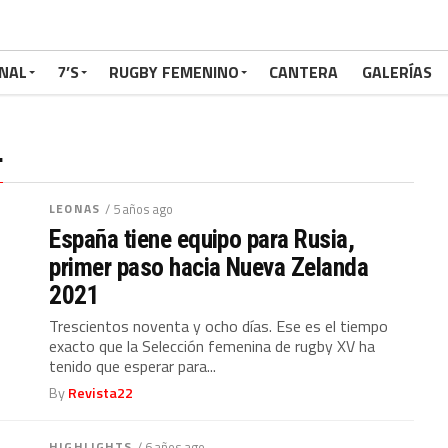
NAL
7’S
RUGBY FEMENINO
CANTERA
GALERÍAS
"
LEONAS
/ 5 años ago
España tiene equipo para Rusia,
primer paso hacia Nueva Zelanda
2021
Trescientos noventa y ocho días. Ese es el tiempo
exacto que la Selección femenina de rugby XV ha
tenido que esperar para...
By
Revista22
HIGHLIGHTS
/ 6 años ago