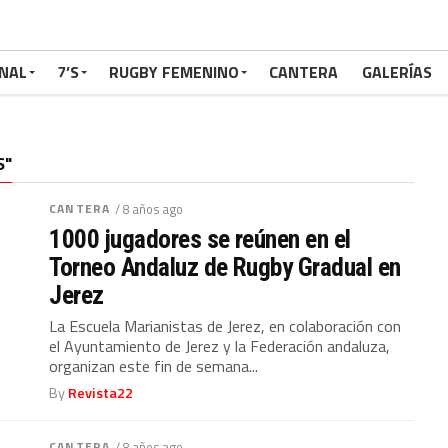
NAL
7’S
RUGBY FEMENINO
CANTERA
GALERÍAS
S"
CANTERA
/ 8 años ago
1000 jugadores se reúnen en el
Torneo Andaluz de Rugby Gradual en
Jerez
La Escuela Marianistas de Jerez, en colaboración con
el Ayuntamiento de Jerez y la Federación andaluza,
organizan este fin de semana...
By
Revista22
CANTERA
/ 8 años ago