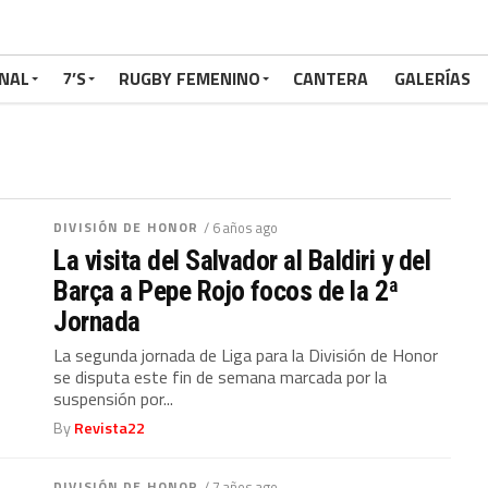
NAL
7’S
RUGBY FEMENINO
CANTERA
GALERÍAS
DIVISIÓN DE HONOR
/ 6 años ago
La visita del Salvador al Baldiri y del
Barça a Pepe Rojo focos de la 2ª
Jornada
La segunda jornada de Liga para la División de Honor
se disputa este fin de semana marcada por la
suspensión por...
By
Revista22
DIVISIÓN DE HONOR
/ 7 años ago