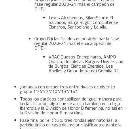
fase regular 2020-21 más el campeón de
DHB):
Lexus Alcobendas, SilverStorm El
Salvador, Barça Rugbi, Complutense
Cisneros, Santboiana y La Vila.
Grupo B (clasificados en posición par la fase
regular 2020-21 más el subcampeón de
DHB):
VRAC Quesos Entrepinares, AMPO
Ordizia, Recoletas Burgos-Universidad
de Burgos, Ciencias Enerside, Les
Abelles y Grupo Intxausti Gernika RT.
Jornadas con encuentros entre rivales de distinto
grupo: 1ª/4ª/7ª/10ª/13ª/16ª.
Todos los partidos contabilizan de igual manera para
la clasificación, algo que se aplica también en la Liga
Iberdrola y la División de Honor B femenina, no así en
la División de Honor B masculina.
Fase final por el título: tres rondas eliminatorias, a
partido único en casa del mejor clasificado durante la