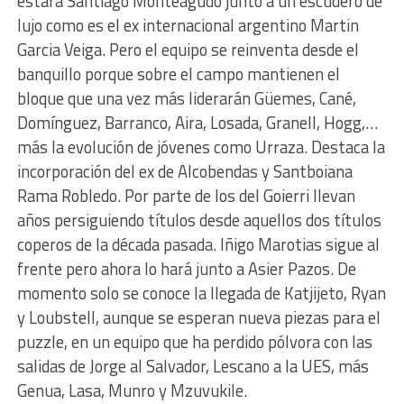
estará Santiago Monteagudo junto a un escudero de
lujo como es el ex internacional argentino Martin
Garcia Veiga. Pero el equipo se reinventa desde el
banquillo porque sobre el campo mantienen el
bloque que una vez más liderarán Güemes, Cané,
Domínguez, Barranco, Aira, Losada, Granell, Hogg,…
más la evolución de jóvenes como Urraza. Destaca la
incorporación del ex de Alcobendas y Santboiana
Rama Robledo. Por parte de los del Goierri llevan
años persiguiendo títulos desde aquellos dos títulos
coperos de la década pasada. Iñigo Marotias sigue al
frente pero ahora lo hará junto a Asier Pazos. De
momento solo se conoce la llegada de Katjijeto, Ryan
y Loubstell, aunque se esperan nueva piezas para el
puzzle, en un equipo que ha perdido pólvora con las
salidas de Jorge al Salvador, Lescano a la UES, más
Genua, Lasa, Munro y Mzuvukile.