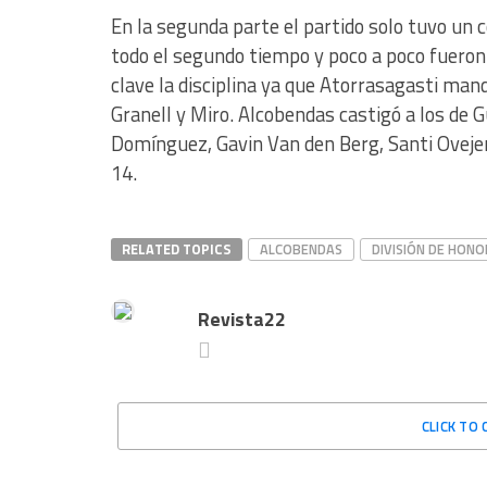
En la segunda parte el partido solo tuvo un 
todo el segundo tiempo y poco a poco fueron
clave la disciplina ya que Atorrasagasti manda
Granell y Miro. Alcobendas castigó a los de 
Domínguez, Gavin Van den Berg, Santi Ovejero
14.
RELATED TOPICS
ALCOBENDAS
DIVISIÓN DE HONO
Revista22
CLICK TO