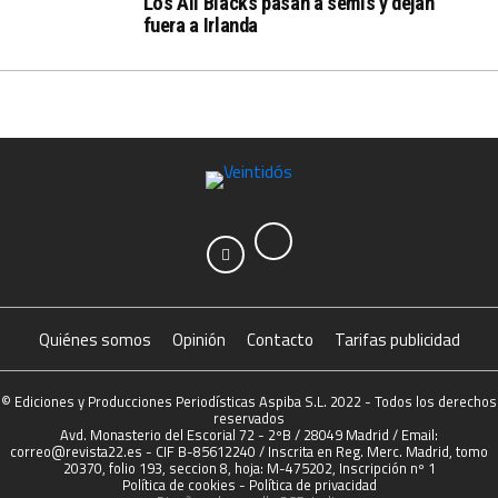
Los All Blacks pasan a semis y dejan
fuera a Irlanda
Quiénes somos
Opinión
Contacto
Tarifas publicidad
© Ediciones y Producciones Periodísticas Aspiba S.L. 2022 - Todos los derechos
reservados
Avd. Monasterio del Escorial 72 - 2ºB / 28049 Madrid / Email:
correo@revista22.es - CIF B-85612240 / Inscrita en Reg. Merc. Madrid, tomo
20370, folio 193, seccion 8, hoja: M-475202, Inscripción nº 1
Política de cookies
-
Política de privacidad