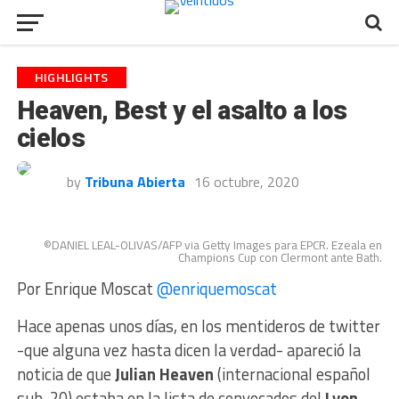
HIGHLIGHTS
Heaven, Best y el asalto a los
cielos
by
Tribuna Abierta
16 octubre, 2020
©DANIEL LEAL-OLIVAS/AFP via Getty Images para EPCR. Ezeala en
Champions Cup con Clermont ante Bath.
Por Enrique Moscat
@enriquemoscat
Hace apenas unos días, en los mentideros de twitter
-que alguna vez hasta dicen la verdad- apareció la
noticia de que
Julian Heaven
(internacional español
sub-20) estaba en la lista de convocados del
Lyon