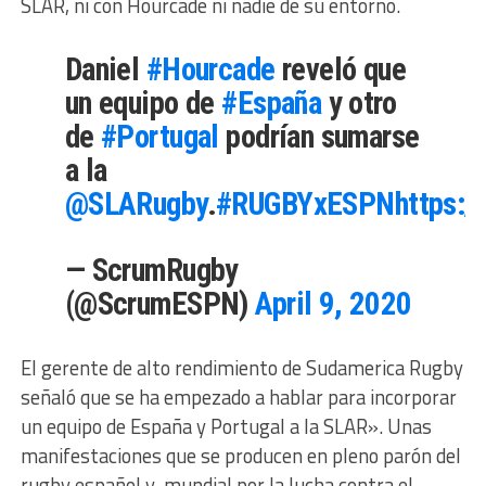
SLAR, ni con Hourcade ni nadie de su entorno.
Daniel
#Hourcade
reveló que
un equipo de
#España
y otro
de
#Portugal
podrían sumarse
a la
@SLARugby
.
#RUGBYxESPN
https:
— ScrumRugby
(@ScrumESPN)
April 9, 2020
El gerente de alto rendimiento de Sudamerica Rugby
señaló que se ha empezado a hablar para incorporar
un equipo de España y Portugal a la SLAR»​. Unas
manifestaciones que se producen en pleno parón del
rugby español y mundial por la lucha contra el