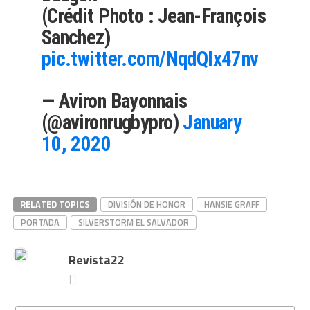
(Crédit Photo : Jean-François
Sanchez)
pic.twitter.com/NqdQIx47nv
— Aviron Bayonnais
(@avironrugbypro)
January
10, 2020
RELATED TOPICS
DIVISIÓN DE HONOR
HANSIE GRAFF
PORTADA
SILVERSTORM EL SALVADOR
Revista22