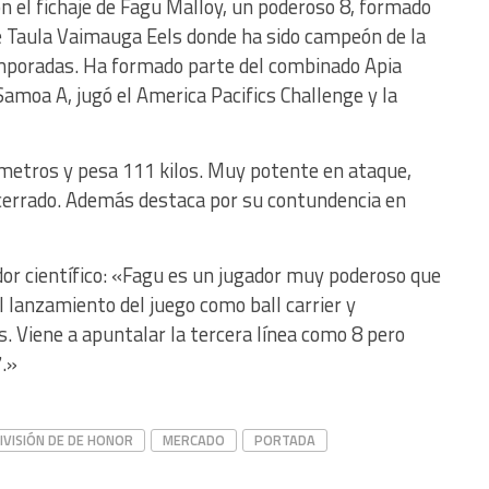
on el fichaje de Fagu Malloy, un poderoso 8, formado
 Taula Vaimauga Eels donde ha sido campeón de la
mporadas. Ha formado parte del combinado Apia
amoa A, jugó el America Pacifics Challenge y la
metros y pesa 111 kilos. Muy potente en ataque,
o cerrado. Además destaca por su contundencia en
or científico: «Fagu es un jugador muy poderoso que
 lanzamiento del juego como ball carrier y
s. Viene a apuntalar la tercera línea como 8 pero
.»
IVISIÓN DE DE HONOR
MERCADO
PORTADA