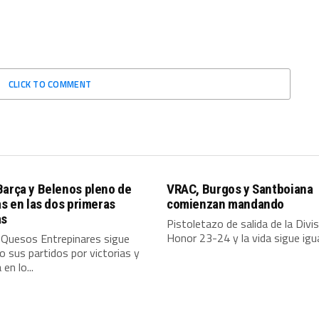
CLICK TO COMMENT
Barça y Belenos pleno de
VRAC, Burgos y Santboiana
as en las dos primeras
comienzan mandando
as
Pistoletazo de salida de la Divi
Honor 23-24 y la vida sigue igual
 Quesos Entrepinares sigue
 sus partidos por victorias y
en lo...