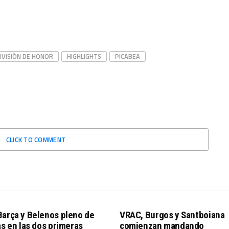
IVISIÓN DE HONOR
HIGHLIGHTS
PICABEA
CLICK TO COMMENT
Barça y Belenos pleno de
VRAC, Burgos y Santboiana
as en las dos primeras
comienzan mandando