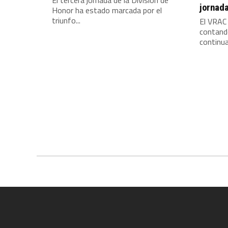
El tercera jornada de la División de
jornad
Honor ha estado marcada por el
triunfo...
El VRAC
contando
continua 