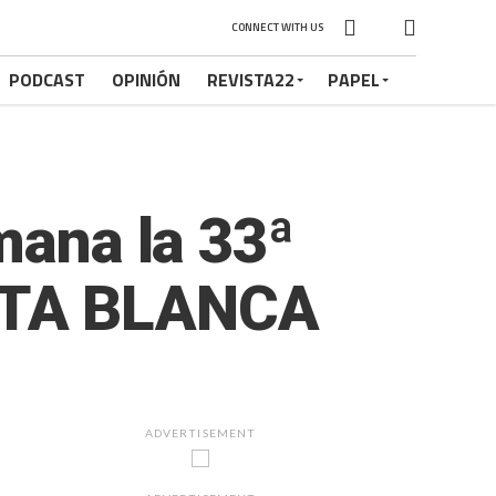
CONNECT WITH US
PODCAST
OPINIÓN
REVISTA22
PAPEL
mana la 33ª
STA BLANCA
ADVERTISEMENT