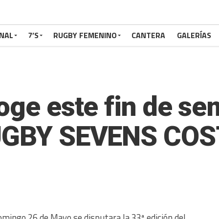
NAL
7’S
RUGBY FEMENINO
CANTERA
GALERÍAS
oge este fin de se
 RUGBY SEVENS CO
mingo 26 de Mayo se disputara la 33ª edición del