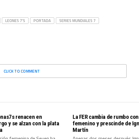
LEONES 7'S
PORTADA
SERIES MUNDIALES 7
CLICK TO COMMENT
onas7s renacen en
La FER cambia de rumbo con 
o y se alzan con la plata
femenino y prescinde de Ig
a
Martín
cción femenina de Seven ha
Apenas dos meses después Ign