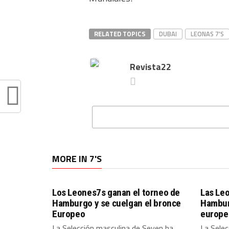
RELATED TOPICS
DUBAI
LEONAS 7'S
Revista22
MORE IN 7'S
Los Leones7s ganan el torneo de
Las Le
Hamburgo y se cuelgan el bronce
Hamburg
Europeo
europe
La Selección masculina de Seven ha
La Sele