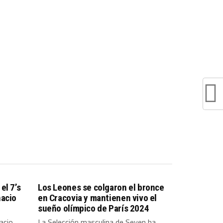
el 7’s
Los Leones se colgaron el bronce
nacio
en Cracovia y mantienen vivo el
sueño olímpico de París 2024
acio
La Selección masculina de Seven ha