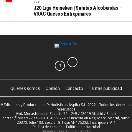
22TV
J20 Liga Heineken | Sanitas Alcobendas –
VRAC Quesos Entrepinares
Quiénes somos
Opinión
Contacto
Tarifas publicidad
© Ediciones y Producciones Periodísticas Aspiba S.L. 2022 - Todos los derechos
reservados
Avd. Monasterio del Escorial 72 - 2ºB / 28049 Madrid / Email:
correo@revista22.es - CIF B-85612240 / Inscrita en Reg. Merc. Madrid, tomo
20370, folio 193, seccion 8, hoja: M-475202, Inscripción nº 1
Política de cookies
-
Política de privacidad
Diseño y desarrollo
365studio