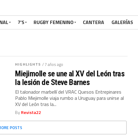
NAL
7’S
RUGBY FEMENINO
CANTERA
GALERÍAS
HIGHLIGHTS
/ 7 años ago
Miejimolle se une al XV del León tras
la lesión de Steve Barnes
El talonador marbellí del VRAC Quesos Entrepinares
Pablo Miejimolle viaja rumbo a Uruguay para unirse al
XV del León tras la...
By
Revista22
MORE POSTS