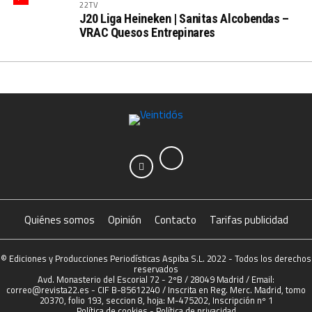
22TV
J20 Liga Heineken | Sanitas Alcobendas –
VRAC Quesos Entrepinares
Quiénes somos
Opinión
Contacto
Tarifas publicidad
© Ediciones y Producciones Periodísticas Aspiba S.L. 2022 - Todos los derechos
reservados
Avd. Monasterio del Escorial 72 - 2ºB / 28049 Madrid / Email:
correo@revista22.es - CIF B-85612240 / Inscrita en Reg. Merc. Madrid, tomo
20370, folio 193, seccion 8, hoja: M-475202, Inscripción nº 1
Política de cookies
-
Política de privacidad