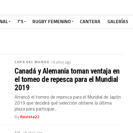
NAL
7’S
RUGBY FEMENINO
CANTERA
GALERÍAS
COPA DEL MUNDO
/ 8 años ago
Canadá y Alemania toman ventaja en
el torneo de repesca para el Mundial
2019
Arrancó el torneo de repesca para el Mundial de Japón
2019 que decidirá qué selección obtiene la última
plaza para participar...
By
Revista22
7'S
/ 8 años ago