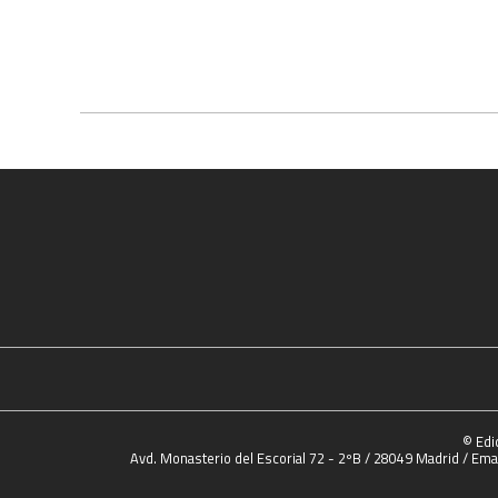
© Edi
Avd. Monasterio del Escorial 72 - 2ºB / 28049 Madrid / Emai