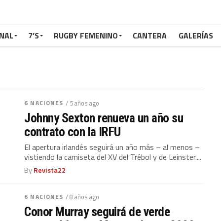
NAL
7’S
RUGBY FEMENINO
CANTERA
GALERÍAS
6 NACIONES
/ 5 años ago
Johnny Sexton renueva un año su
contrato con la IRFU
El apertura irlandés seguirá un año más – al menos –
vistiendo la camiseta del XV del Trébol y de Leinster....
By
Revista22
6 NACIONES
/ 8 años ago
Conor Murray seguirá de verde