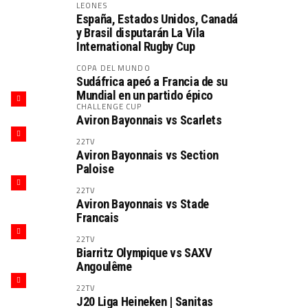
LEONES
España, Estados Unidos, Canadá
y Brasil disputarán La Vila
International Rugby Cup
COPA DEL MUNDO
Sudáfrica apeó a Francia de su
Mundial en un partido épico
CHALLENGE CUP
Aviron Bayonnais vs Scarlets
22TV
Aviron Bayonnais vs Section
Paloise
22TV
Aviron Bayonnais vs Stade
Francais
22TV
Biarritz Olympique vs SAXV
Angoulême
22TV
J20 Liga Heineken | Sanitas