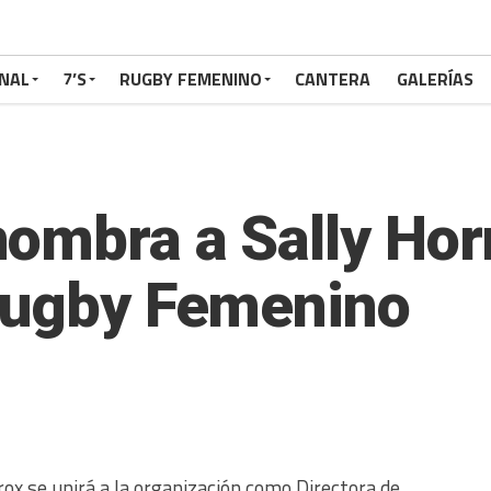
NAL
7’S
RUGBY FEMENINO
CANTERA
GALERÍAS
nombra a Sally Ho
 Rugby Femenino
ox se unirá a la organización como Directora de