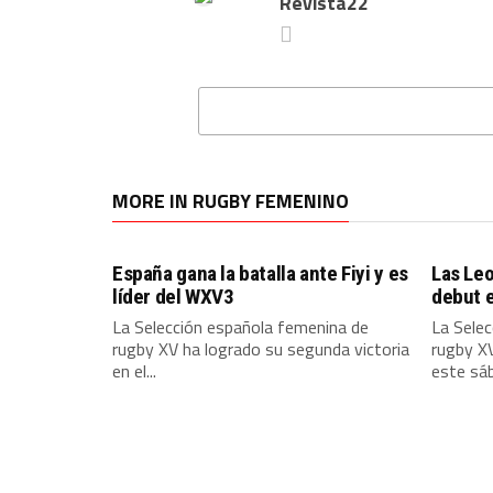
Revista22
MORE IN RUGBY FEMENINO
España gana la batalla ante Fiyi y es
Las Leo
líder del WXV3
debut 
La Selección española femenina de
La Sele
rugby XV ha logrado su segunda victoria
rugby X
en el...
este sáb