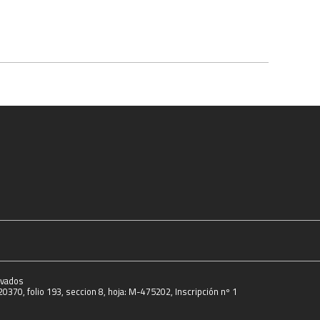
rvados
0370, folio 193, seccion 8, hoja: M-475202, Inscripción nº 1