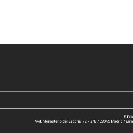
© Edi
Avd. Monasterio del Escorial 72 - 2ºB / 28049 Madrid / Emai