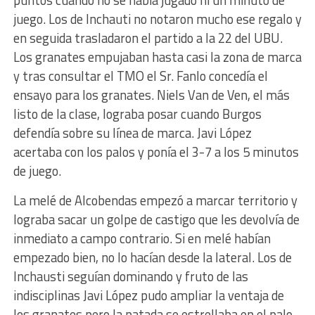
puntos cuando no se había jugado ni un minuto de
juego. Los de Inchauti no notaron mucho ese regalo y
en seguida trasladaron el partido a la 22 del UBU.
Los granates empujaban hasta casi la zona de marca
y tras consultar el TMO el Sr. Fanlo concedía el
ensayo para los granates. Niels Van de Ven, el más
listo de la clase, lograba posar cuando Burgos
defendía sobre su línea de marca. Javi López
acertaba con los palos y ponía el 3-7 a los 5 minutos
de juego.
La melé de Alcobendas empezó a marcar territorio y
lograba sacar un golpe de castigo que les devolvía de
inmediato a campo contrario. Si en melé habían
empezado bien, no lo hacían desde la lateral. Los de
Inchausti seguían dominando y fruto de las
indisciplinas Javi López pudo ampliar la ventaja de
los granates pero la patada se estrellaba en el palo.