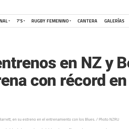
NAL
7’S
RUGBY FEMENINO
CANTERA
GALERÍAS
entrenos en NZ y 
rena con récord en
arrett, en su estreno en el entrenamiento con los Blues. / Photo NZRU