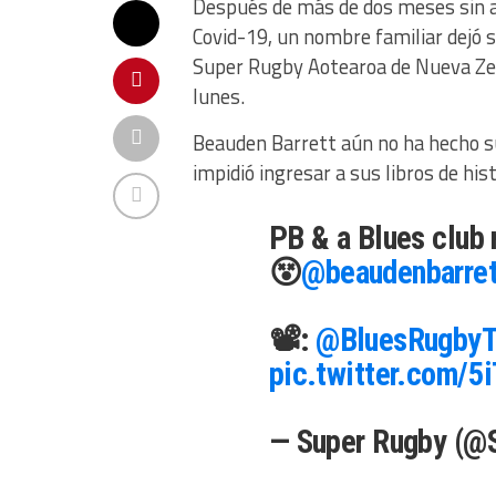
Después de más de dos meses sin ac
Covid-19, un nombre familiar dejó s
Super Rugby Aotearoa de Nueva Ze
lunes.
Beauden Barrett aún no ha hecho su
impidió ingresar a sus libros de his
PB & a Blues club 
😵
@beaudenbarret
📽️:
@BluesRugby
pic.twitter.com/
— Super Rugby (