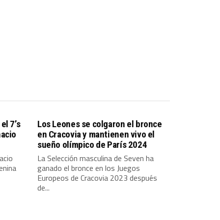
el 7’s
Los Leones se colgaron el bronce
nacio
en Cracovia y mantienen vivo el
sueño olímpico de París 2024
acio
La Selección masculina de Seven ha
enina
ganado el bronce en los Juegos
Europeos de Cracovia 2023 después
de...