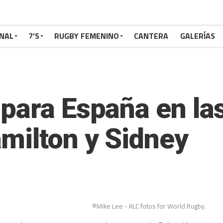
NAL
7’S
RUGBY FEMENINO
CANTERA
GALERÍAS
para España en la
milton y Sidney
©Mike Lee - KLC fotos for World Rugby.