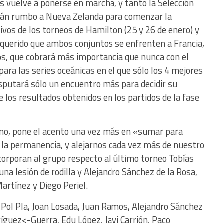
s vuelve a ponerse en marcha, y tanto la Selección
tán rumbo a Nueva Zelanda para comenzar la
ivos de los torneos de Hamilton (25 y 26 de enero) y
ha querido que ambos conjuntos se enfrenten a Francia,
pos, que cobrará más importancia que nunca con el
ra las series oceánicas en el que sólo los 4 mejores
disputará sólo un encuentro más para decidir su
e los resultados obtenidos en los partidos de la fase
ino, pone el acento una vez más en «sumar para
s la permanencia, y alejarnos cada vez más de nuestro
incorporan al grupo respecto al último torneo Tobías
na lesión de rodilla y Alejandro Sánchez de la Rosa,
artínez y Diego Periel.
 Pol Pla, Joan Losada, Juan Ramos, Alejandro Sánchez
íguez<-Guerra, Edu López, Javi Carrión, Paco