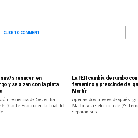
CLICK TO COMMENT
onas7s renacen en
La FER cambia de rumbo con 
o y se alzan con la plata
femenino y prescinde de Ig
a
Martín
cción femenina de Seven ha
Apenas dos meses después Ign
26-7 ante Francia en la final del
Martín y la selección de 7’s fem
e...
separan sus...