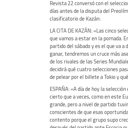
Revista 22 conversó con el selecci
días antes de la disputa del Preolí
clasificatorio de Kazán:
LA CITA DE KAZÁN: «Las cinco sele
que vamos a estar en la pomada. En
partido del sábado y es el que va a
ganar, tendremos un cruce más ase
de los rivales de las Series Mundial
decidirá qué cuatro selecciones pa
de pelear por el billete a Tokio y q
ESPAÑA: «A día de hoy la selección 
cierto que a veces, como en este Eu
grande, pero a nivel de partido tu
conscientes de que esas oportunid
contento porque el grupo supo crece
después del partido ante Escocia qu