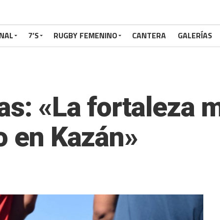
NAL
7’S
RUGBY FEMENINO
CANTERA
GALERÍAS
as: «La fortaleza 
vo en Kazán»