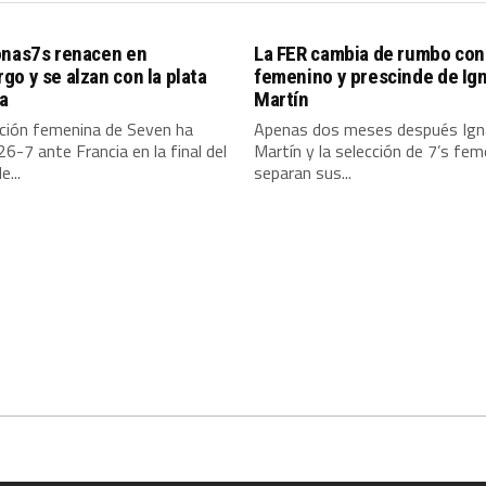
onas7s renacen en
La FER cambia de rumbo con 
o y se alzan con la plata
femenino y prescinde de Ig
a
Martín
cción femenina de Seven ha
Apenas dos meses después Ign
26-7 ante Francia en la final del
Martín y la selección de 7’s fem
e...
separan sus...