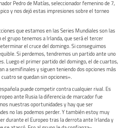
onador Pedro de Matías, seleccionador femenino de 7,
mpico y nos dejó estas impresiones sobre el torneo
cciones que estamos en las Series Mundiales son las
 el grupo tenemos a Irlanda, que será el tercer
 determinar el cruce del domingo. Si conseguimos
quible. Si perdemos, tendremos un partido ante uno
es. Luego el primer partido del domingo, el de cuartos,
san a semifinales y siguen teniendo dos opciones más
ué cuatro se quedan sin opciones».
española puede competir contra cualquier rival. Es
ropeo ante Rusia la diferencia de marcador fue
vimos nuestras oportunidades y hay que ser
ades no las podemos perder. Y también estoy muy
r durante el Europeo tras la derrota ante Irlanda y
e se atascó. Eso al grupo le da confianza».