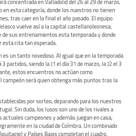
rá concentrada en Valladolid del 26 al 29 de marzo,
eo en esta categoría, donde los nuestros no tienen
s, tras caer en la final el año pasado. El equipo
elasco vuelve así a la capital castellanoleonesa,
te de sus entrenamientos esta temporada y donde
 esta cita tan esperada.
n es un tanto novedoso. Al igual que en la temporada
partidos, siendo la J1 el día 31 de marzo, la J2 el 3
obstante, estos encuentros no actúan como
y el campeón será quien obtenga más puntos tras la
stablecidas por sorteo, deparando para los nuestros
gal. Sin duda, los lusos son uno de los rivales a
os actuales campeones y además juegan en casa,
tegramente en la ciudad de Coímbra. Un combinado
Aquitaine) y Países Bajos completan el cuadro.