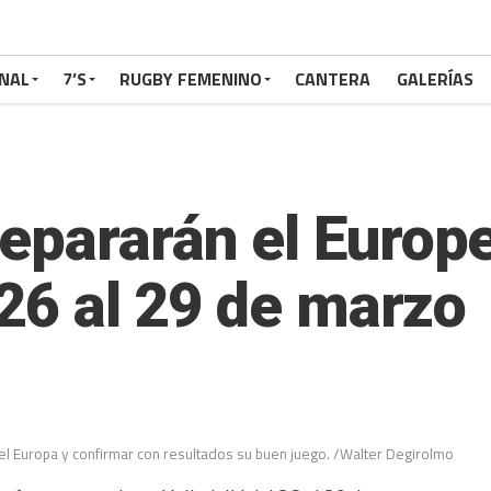
NAL
7’S
RUGBY FEMENINO
CANTERA
GALERÍAS
epararán el Europ
 26 al 29 de marzo
l Europa y confirmar con resultados su buen juego. /Walter Degirolmo