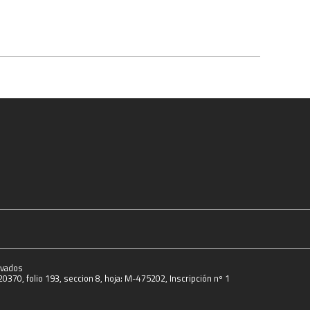
rvados
0370, folio 193, seccion 8, hoja: M-475202, Inscripción nº 1