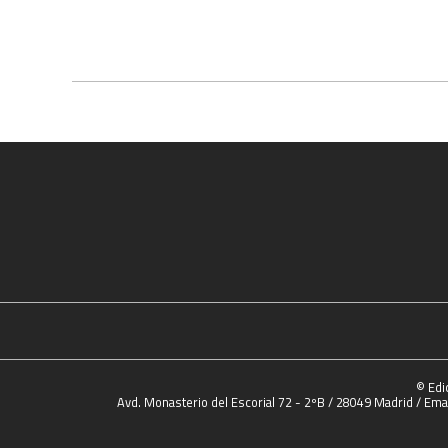
© Edi
Avd. Monasterio del Escorial 72 - 2ºB / 28049 Madrid / Emai