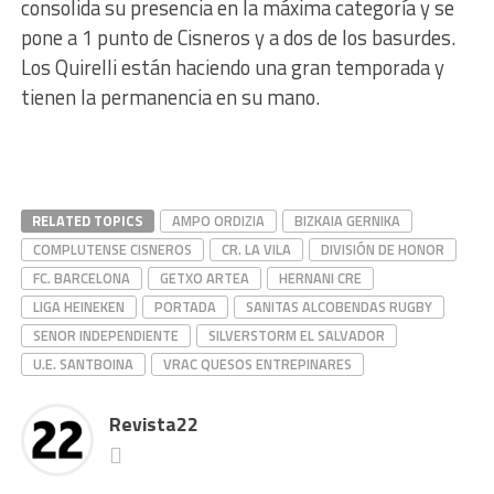
consolida su presencia en la máxima categoría y se
pone a 1 punto de Cisneros y a dos de los basurdes.
Los Quirelli están haciendo una gran temporada y
tienen la permanencia en su mano.
RELATED TOPICS
AMPO ORDIZIA
BIZKAIA GERNIKA
COMPLUTENSE CISNEROS
CR. LA VILA
DIVISIÓN DE HONOR
FC. BARCELONA
GETXO ARTEA
HERNANI CRE
LIGA HEINEKEN
PORTADA
SANITAS ALCOBENDAS RUGBY
SENOR INDEPENDIENTE
SILVERSTORM EL SALVADOR
U.E. SANTBOINA
VRAC QUESOS ENTREPINARES
Revista22