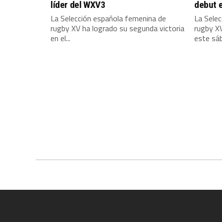
líder del WXV3
debut 
La Selección española femenina de
La Sele
rugby XV ha logrado su segunda victoria
rugby X
en el...
este sáb