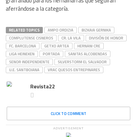
gran aliado para los hernainarras que seguirán
aferrándose a la categoría.
RELATED TOPICS
AMPO ORDIZIA
BIZKAIA GERNIKA
COMPLUTENSE CISNEROS
CR. LA VILA
DIVISIÓN DE HONOR
FC. BARCELONA
GETXO ARTEA
HERNANI CRE
LIGA HEINEKEN
PORTADA
SANITAS ALCOBENDAS
SENOR INDEPENDIENTE
SILVERSTORM EL SALVADOR
U.E. SANTBOIANA
VRAC QUESOS ENTREPINARES
Revista22
CLICK TO COMMENT
ADVERTISEMENT