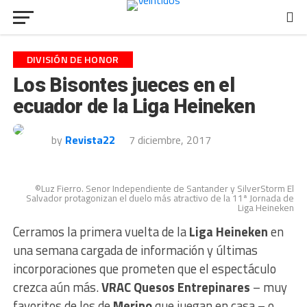
DIVISIÓN DE HONOR
Los Bisontes jueces en el
ecuador de la Liga Heineken
by
Revista22
7 diciembre, 2017
©Luz Fierro. Senor Independiente de Santander y SilverStorm El
Salvador protagonizan el duelo más atractivo de la 11ª Jornada de
Liga Heineken
Cerramos la primera vuelta de la
Liga Heineken
en
una semana cargada de información y últimas
incorporaciones que prometen que el espectáculo
crezca aún más.
VRAC Quesos Entrepinares
– muy
favoritos de los de
Merino
que juegan en casa – o