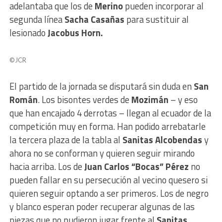
adelantaba que los de
Merino
pueden incorporar al
segunda línea
Sacha Casañas
para sustituir al
lesionado
Jacobus Horn.
© JCR
El partido de la jornada se disputará sin duda en
San
Román
. Los bisontes verdes de
Mozimán
– y eso
que han encajado 4 derrotas – llegan al ecuador de la
competición muy en forma. Han podido arrebatarle
la tercera plaza de la tabla al
Sanitas Alcobendas
y
ahora no se conforman y quieren seguir mirando
hacia arriba. Los de
Juan Carlos “Bocas” Pérez
no
pueden fallar en su persecución al vecino quesero si
quieren seguir optando a ser primeros. Los de negro
y blanco esperan poder recuperar algunas de las
piezas que no pudieron jugar frente al
Sanitas