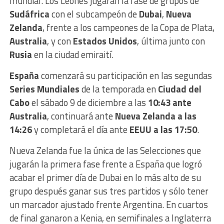
mundial. Los Leones jugarán la fase de grupos de
Sudáfrica
con el subcampeón de
Dubai
,
Nueva
Zelanda
, frente a los campeones de la Copa de Plata,
Australia
, y con
Estados Unidos
, última junto con
Rusia
en la ciudad emiraití.
España
comenzará su participación en las segundas
Series Mundiales
de la temporada en
Ciudad del
Cabo
el sábado 9 de diciembre a las
10:43 ante
Australia
, continuará ante
Nueva Zelanda a las
14:26
y completará el día ante
EEUU a las 17:50
.
Nueva Zelanda fue la única de las Selecciones que
jugarán la primera fase frente a España que logró
acabar el primer día de Dubai en lo más alto de su
grupo después ganar sus tres partidos y sólo tener
un marcador ajustado frente Argentina. En cuartos
de final ganaron a Kenia, en semifinales a Inglaterra