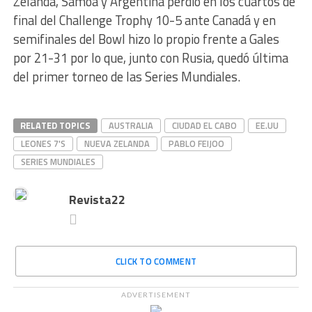
Zelanda, Samoa y Argentina perdió en los cuartos de
final del Challenge Trophy 10-5 ante Canadá y en
semifinales del Bowl hizo lo propio frente a Gales
por 21-31 por lo que, junto con Rusia, quedó última
del primer torneo de las Series Mundiales.
RELATED TOPICS
AUSTRALIA
CIUDAD EL CABO
EE.UU
LEONES 7'S
NUEVA ZELANDA
PABLO FEIJOO
SERIES MUNDIALES
Revista22
CLICK TO COMMENT
ADVERTISEMENT