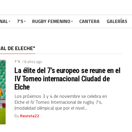
NAL
7’S
RUGBY FEMENINO
CANTERA
GALERÍAS
AL DE ELECHE"
7'S
/ 8 años ago
La élite del 7’s europeo se reune en el
IV Torneo internacional Ciudad de
Elche
Los próximos 3 y 4 de noviembre se celebra en
Elche el IV Torneo Internacional de rugby 7’s,
(modalidad olímpica) que por el nivel...
By
Revista22