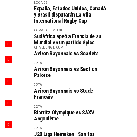
LEONES
España, Estados Unidos, Canadá
y Brasil disputarán La Vila
International Rugby Cup
COPA DEL MUNDO
Sudáfrica apeó a Francia de su
Mundial en un partido épico
CHALLENGE CUP
Aviron Bayonnais vs Scarlets
22TV
Aviron Bayonnais vs Section
Paloise
22TV
Aviron Bayonnais vs Stade
Francais
22TV
Biarritz Olympique vs SAXV
Angoulême
22TV
J20 Liga Heineken | Sanitas