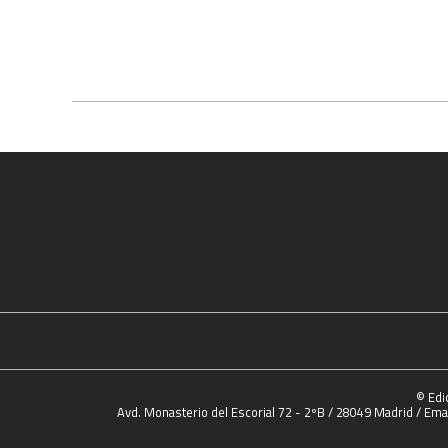
© Edi
Avd. Monasterio del Escorial 72 - 2ºB / 28049 Madrid / Emai