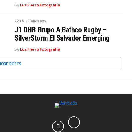
By
Luz Fierro Fotografía
22TV
/ 9 años ago
J1 DHB Grupo A Bathco Rugby –
SilverStorm El Salvador Emerging
By
Luz Fierro Fotografía
MORE POSTS