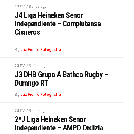
22TV
/ 9 años ago
J4 Liga Heineken Senor
Independiente – Complutense
Cisneros
By
Luz Fierro Fotografía
22TV
/ 9 años ago
J3 DHB Grupo A Bathco Rugby –
Durango RT
By
Luz Fierro Fotografía
22TV
/ 9 años ago
2ªJ Liga Heineken Senor
Independiente – AMPO Ordizia