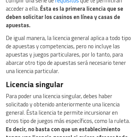
cumplir una serie de
requisitos
que te permitirán
acceder a ella.
Ésta es la primera licencia que se
deben solicitar los casinos en línea y casas de
apuestas.
De igual manera, la licencia general aplica a todo tipo
de apuestas y competencias, pero no incluye las
apuestas y juegos particulares, por lo tanto, para
abarcar otro tipo de apuestas será necesario tener
una licencia particular.
Licencia singular
Para poder una licencia singular, debes haber
solicitado y obtenido anteriormente una licencia
general. Ésta licencia te permite incursionar en
otros tipo de juegos más específicos, como la ruleta.
Es decir, no basta con que un establecimiento