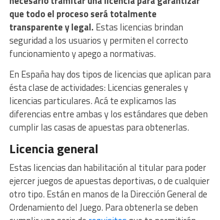
necesario tramitar una licencia para garantizar
que todo el proceso será totalmente
transparente y legal.
Estas licencias brindan
seguridad a los usuarios y permiten el correcto
funcionamiento y apego a normativas.
En España hay dos tipos de licencias que aplican para
ésta clase de actividades: Licencias generales y
licencias particulares. Acá te explicamos las
diferencias entre ambas y los estándares que deben
cumplir las casas de apuestas para obtenerlas.
Licencia general
Estas licencias dan habilitación al titular para poder
ejercer juegos de apuestas deportivas, o de cualquier
otro tipo. Están en manos de la Dirección General de
Ordenamiento del Juego. Para obtenerla se deben