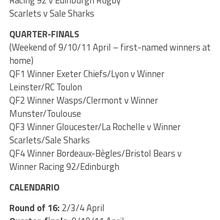
Racing 92 v Edinburgh Rugby
Scarlets v Sale Sharks
QUARTER-FINALS
(Weekend of 9/10/11 April – first-named winners at
home)
QF1 Winner Exeter Chiefs/Lyon v Winner
Leinster/RC Toulon
QF2 Winner Wasps/Clermont v Winner
Munster/Toulouse
QF3 Winner Gloucester/La Rochelle v Winner
Scarlets/Sale Sharks
QF4 Winner Bordeaux-Bègles/Bristol Bears v
Winner Racing 92/Edinburgh
CALENDARIO
Round of 16:
2/3/4 April