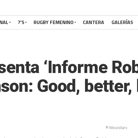
NAL
7’S
RUGBY FEMENINO
CANTERA
GALERÍAS
senta ‘Informe Rob
on: Good, better, 
© Movistar+