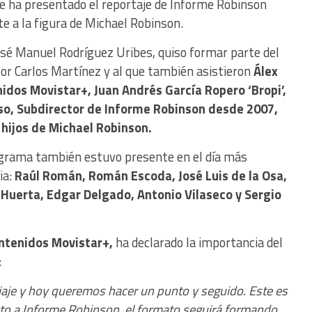
e ha presentado el reportaje de Informe Robinson
e a la figura de Michael Robinson.
José Manuel Rodríguez Uribes, quiso formar parte del
or Carlos Martínez y al que también asistieron
Álex
idos Movistar+, Juan Andrés García Ropero ‘Bropi’,
so, Subdirector de Informe Robinson desde 2007,
hijos de Michael Robinson.
rograma también estuvo presente en el día más
ia:
Raúl Román, Román Escoda, José Luis de la Osa,
 Huerta, Edgar Delgado, Antonio Vilaseco y Sergio
ontenidos Movistar+,
ha declarado la importancia del
:
je y hoy queremos hacer un punto y seguido.
Este es
ecto a Informe Robinson, el formato seguirá formando