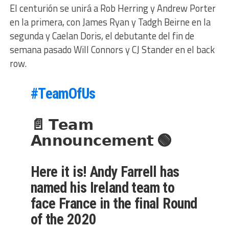
El centurión se unirá a Rob Herring y Andrew Porter
en la primera, con James Ryan y Tadgh Beirne en la
segunda y Caelan Doris, el debutante del fin de
semana pasado Will Connors y CJ Stander en el back
row.
#TeamOfUs
📄 𝗧𝗲𝗮𝗺
𝗔𝗻𝗻𝗼𝘂𝗻𝗰𝗲𝗺𝗲𝗻𝘁 🟢
Here it is! Andy Farrell has
named his Ireland team to
face France in the final Round
of the 2020