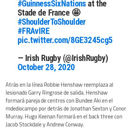
#GuinnessSixNations
at the
Stade de France 🤩
#ShoulderToShoulder
#FRAvIRE
pic.twitter.com/8GE3245cg5
— Irish Rugby (@IrishRugby)
October 28, 2020
Atrás en la línea Robbie Henshaw reemplaza al
lesionado Garry Ringrose de salida. Henshaw
formará pareja de centros con Bundee Aki en el
mdediocampo por detrás de Jonathan Sexton y Conor
Murray. Hugo Keenan formará en el back three con
Jacob Stockdale y Andrew Conway.