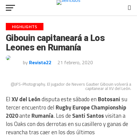
HIGHLIGHTS
Gibouin capitaneará a Los
Leones en Rumanía
by
Revista22
21 febrero, 2020
@JFS-Photography. El jugador de Nevers Gautier Gibouin volverá a
capitanear al XV del León.
El
XV del León
disputa este sábado en
Botosani
su
tercer encuentro del
Rugby Europe Championship
2020
ante
Rumanía
. Los de
Santi Santos
visitan a
los Oaks con dos derrotas en su casillero y ganas de
revancha tras caer en los dos últimos