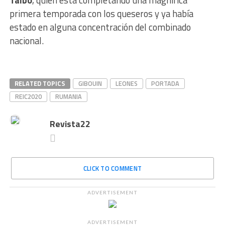
Taibo
, quien está completando una magnífica
primera temporada con los queseros y ya había
estado en alguna concentración del combinado
nacional.
RELATED TOPICS
GIBOUIN
LEONES
PORTADA
REIC2020
RUMANIA
Revista22
CLICK TO COMMENT
ADVERTISEMENT
ADVERTISEMENT