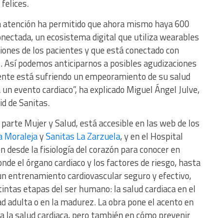
felices.
 la atención ha permitido que ahora mismo haya 600
nectada, un ecosistema digital que utiliza wearables
ciones de los pacientes y que está conectado con
. Así podemos anticiparnos a posibles agudizaciones
iente está sufriendo un empeoramiento de su salud
 un evento cardiaco”, ha explicado Miguel Ángel Julve,
id de Sanitas.
 parte Mujer y Salud, está accesible en las web de los
a Moraleja
y
Sanitas La Zarzuela
, y en el Hospital
n desde la fisiología del corazón para conocer en
de el órgano cardiaco y los factores de riesgo, hasta
 un entrenamiento cardiovascular seguro y efectivo,
intas etapas del ser humano: la salud cardiaca en el
d adulta o en la madurez. La obra pone el acento en
a la salud cardiaca, pero también en cómo prevenir