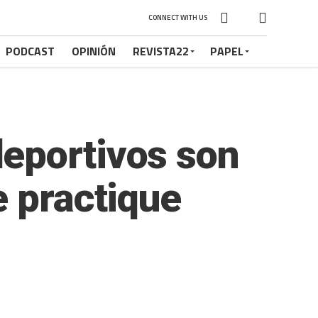
CONNECT WITH US
PODCAST
OPINIÓN
REVISTA22
PAPEL
eportivos son
e practique