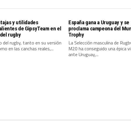
tajas y utilidades
España gana a Uruguay y se
alientes de GipsyTeam en el
proclama campeona del Mun
del rugby
Trophy
 del rugby, tanto en su versión
La Selección masculina de Rugb
omo en las canchas reales,...
M20 ha conseguido una épica vi
ante Uruguay,...